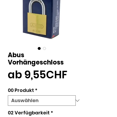
Abus
Vorhängeschloss
Sale-
ab
9,55CHF
Preis
00 Produkt
*
02 Verfügbarkeit
*