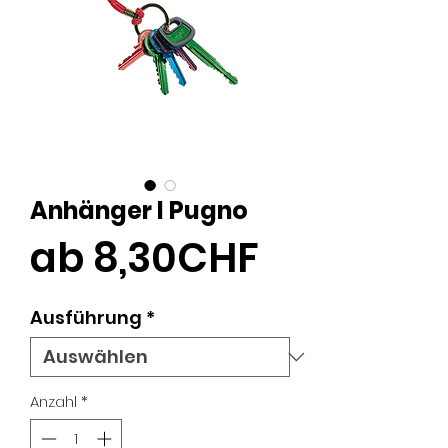
Anhänger I Pugno
Sale-
ab
8,30CHF
Preis
Ausführung
*
Anzahl
*