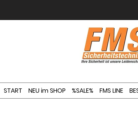
START
NEU im SHOP
%SALE%
FMS LINE
BE