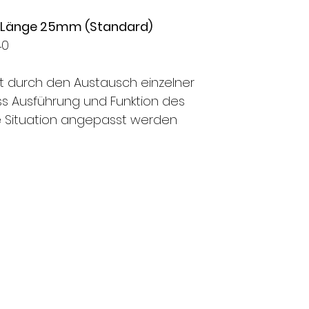
ür Länge 25mm (Standard)
40
t durch den Austausch einzelner
 Ausführung und Funktion des
ge Situation angepasst werden
FMS Sicherheitstechnik GmbH
8580 Amriswil l 8570 Weinfelden l 8500 Frauenfel