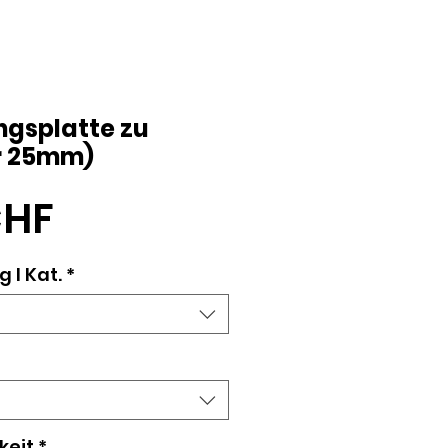
ngsplatte zu
r 25mm)
Preis
CHF
 l Kat.
*
keit
*