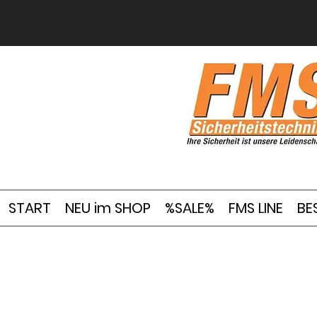
START
NEU im SHOP
%SALE%
FMS LINE
BE