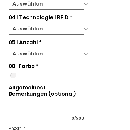
04 l Technologie I RFID
*
05 l Anzahl
*
00 I Farbe
*
Allgemeines I
Bemerkungen (optional)
0/500
Anzahl
*