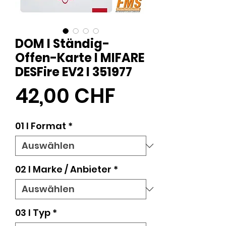
DOM I Ständig-
Offen-Karte l MIFARE
DESFire EV2 I 351977
Preis
42,00 CHF
01 l Format
*
02 l Marke / Anbieter
*
03 l Typ
*