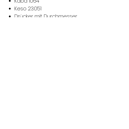
Kaba 1064
Keso 23.051
Drücker mit Durchmesser
22 mm müssen für
schliessanlagentaugliche
Fensterrosetten speziell
angepasst werden
Schliessung assortiert mit
max. 10 verschiedenen
Schliessungen
Normen
Erfüllt die Anforderungen
nach EN 1627: 2011-09 für den
Einsatz in
einbruchhemmenden
Fenstern RC 1-6