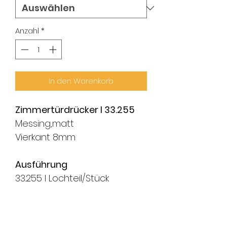
Anzahl
*
In den Warenkorb
Zimmertürdrücker I 33.255
Messing,matt
Vierkant 8mm
Ausführung
33.255 I Lochteil/Stück