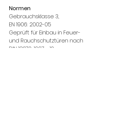
Normen
Gebrauchsklasse 3,
EN 1906: 2002-05
Geprüft für Einbau in Feuer-
und Rauchschutztüren nach
DIN 18273: 1997 - 12
Optionen
Edelstahl poliert I auf Anfrage
RAL beschichtet I auf Anfrage
PVD beschichtet I auf Anfrage
Vierkantstift 8 mm oder 9 mm
16 mm Führung für Glutz twin
Gebrauchsklasse 4,
EN 1906: 2002-05