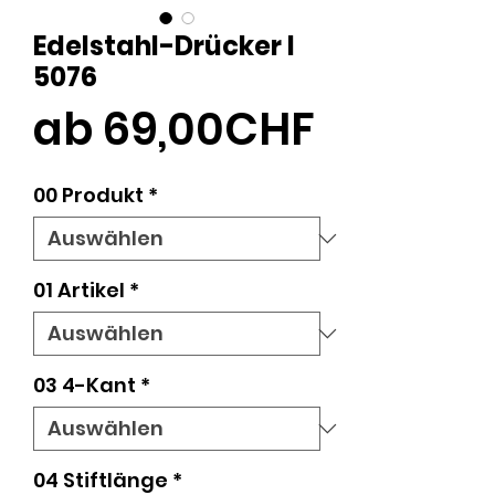
Edelstahl-Drücker l
5076
Sale-
ab
69,00CHF
Preis
00 Produkt
*
01 Artikel
*
03 4-Kant
*
04 Stiftlänge
*