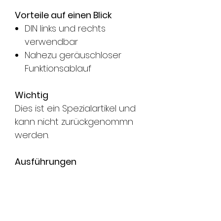
Vorteile auf einen Blick
DIN links und rechts
verwendbar
Nahezu geräuschloser
Funktionsablauf
Wichtig
Dies ist ein Spezialartikel und
kann nicht zurückgenommn
werden.
Ausführungen
9334------
Ohne Schließblech,
--E91
12 V DC
9334------
Ohne Schließblech,
--F91
24 V DC