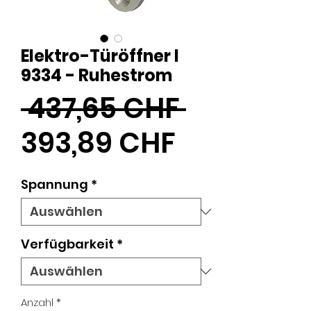
Elektro-Türöffner I
9334 - Ruhestrom
Standard
 437,65 CHF 
Sale-
393,89 CHF
Preis
Spannung
*
Verfügbarkeit
*
Anzahl
*