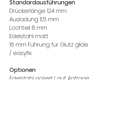
Standardausführungen
Drückerlänge 124 mm
Ausladung 11,5 mm
Lochteil 8 mm
Edelstahl matt
16 mm Führung für Glutz glide
/ easyfix
Optionen
Edelstahl poliert I auf Anfrage
RAL beschichtet I auf Anfrage
PVD beschichtet I auf Anfrage
Vierkantstift 8 mm oder 9 mm
16 mm Führung für Glutz twin