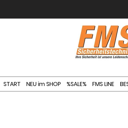
START
NEU im SHOP
%SALE%
FMS LINE
BE