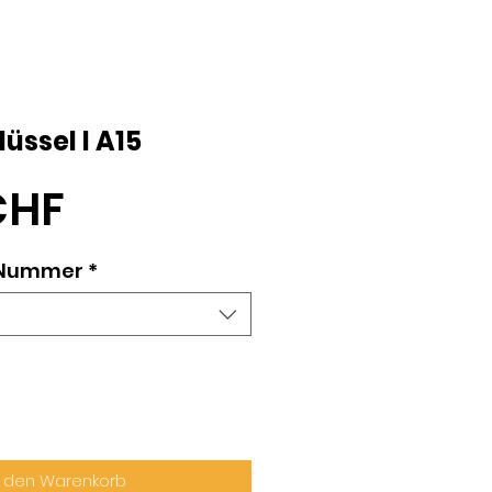
üssel I A15
Preis
CHF
/Nummer
*
n den Warenkorb