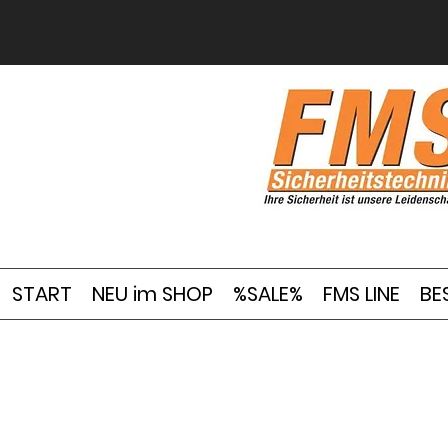
START
NEU im SHOP
%SALE%
FMS LINE
BE