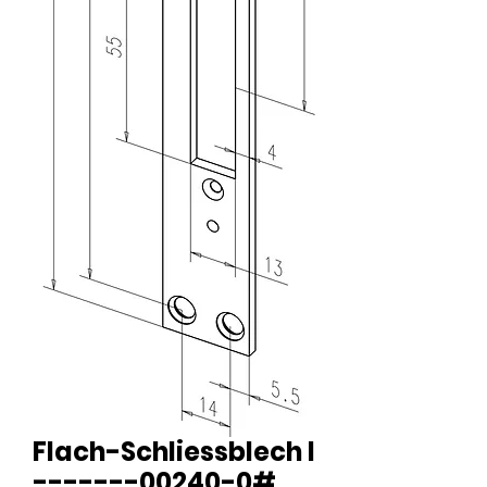
Flach-Schliessblech I
-------00240-0#