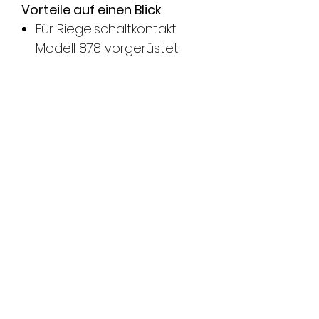
Vorteile auf einen Blick
Für Riegelschaltkontakt
Modell 878 vorgerüstet
DIN Links und Rechts
verwendbar
Hinweis
HZ, Länge 250 mm, Breite
25 mm; Dicke 3 mm
Ausführungen
------
250 x 25 x 3 mm,
-00240-01
DIN Uni
Technische Daten
Länge
250 mm
Breite
25 mm