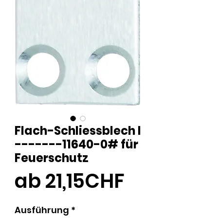
Flach-Schliessblech I
-------11640-0# für
Feuerschutz
Sale-
ab
21,15CHF
Preis
Ausführung
*