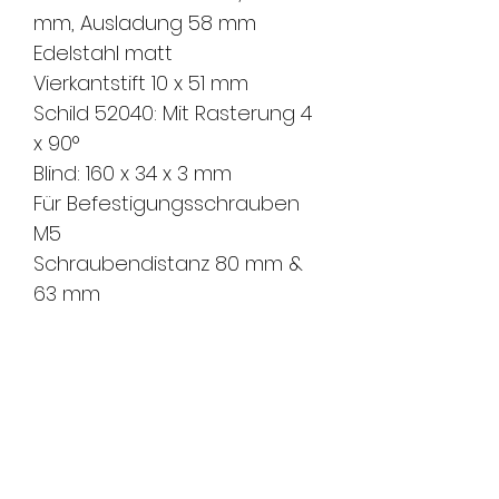
mm, Ausladung 58 mm
Edelstahl matt
Vierkantstift 10 x 51 mm
Schild 52040: Mit Rasterung 4
x 90°
Blind: 160 x 34 x 3 mm
Für Befestigungsschrauben
M5
Schraubendistanz 80 mm &
63 mm
Lieferumfang
1 x Hebeschiebtür-Drehgriff
Lochung
Schild 52041: