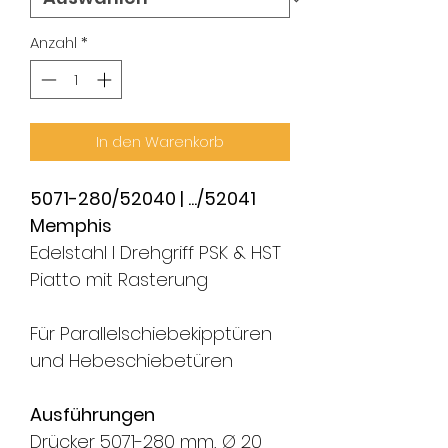
Anzahl
*
In den Warenkorb
5071-280/52040 | .../52041
Memphis
Edelstahl I Drehgriff PSK & HST
Piatto mit Rasterung
Für Parallelschiebekipptüren
und Hebeschiebetüren
Ausführungen
Drücker 5071-280 mm, Ø 20