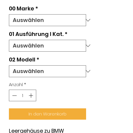
00 Marke
*
01 Ausführung l Kat.
*
02 Modell
*
Anzahl
*
In den Warenkorb
Leergehäuse zu BMW