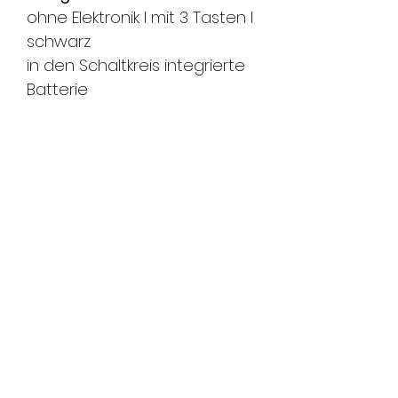
ohne Elektronik l mit 3 Tasten l
schwarz
in den Schaltkreis integrierte
Batterie
passende Modelle:
BMW 3-Serie - Jg. 1995-2000
BMW 5-Serie - Jg. 1995-2004
BMW 7-Serie - Jg. 1994-2001
FMS Sicherheitstechnik
GmbH