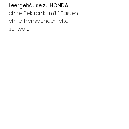
Leergehäuse zu HONDA
ohne Elektronik l mit 1 Tasten l
ohne Transponderhalter l
schwarz
passende Modelle:
HONDA Odyssey - Jg. 2003-
2004
FMS Sicherheitstechnik
GmbH
8580 Amriswil l 8570 Weinfelden l