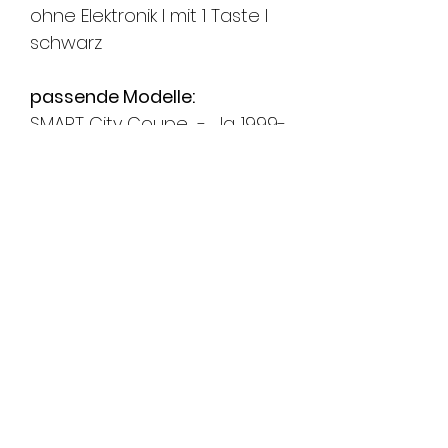
ohne Elektronik l mit 1 Taste I
schwarz
passende Modelle:
SMART City Coupe - Jg. 1999-
2003
SMART Crossblade - Jg.
2002-2003
FMS Sicherheitstechnik
GmbH
8580 Amriswil l 8570 Weinfelden l