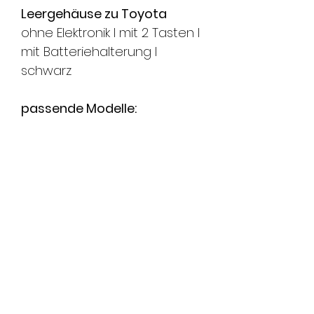
Leergehäuse zu Toyota
ohne Elektronik l mit 2 Tasten I
mit Batteriehalterung l
schwarz
passende Modelle:
TOYOTA Echo - Jg. 1999-2005
TOYOTA MR2 - Jg. 1997-2005
TOYOTA Platz - Jg. 1999-2002
TOYOTA Yaris - Jg. 1999-2006
FMS Sicherheitstechnik
GmbH