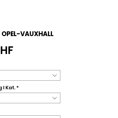
 I OPEL-VAUXHALL
Preis
CHF
 l Kat.
*