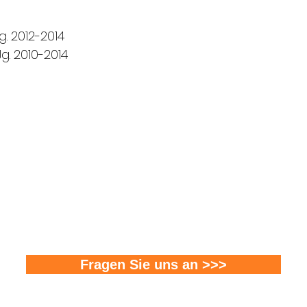
. 2012-2014
g. 2010-2014
FMS Sicherheitstechnik GmbH
8580 Amriswil l 8570 Weinfelden l 8500 Frauenfel
T 071 411 22 33 I F 071 411 22 43
info@fms-sicherheitstechnik.ch
Fragen Sie uns an >>>
©2020 fms-sicherheitstechnik.shop