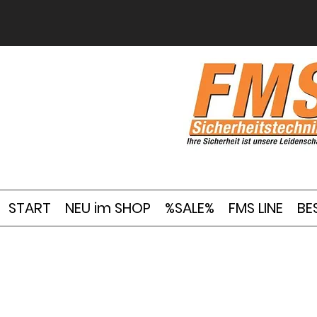
START
NEU im SHOP
%SALE%
FMS LINE
BE