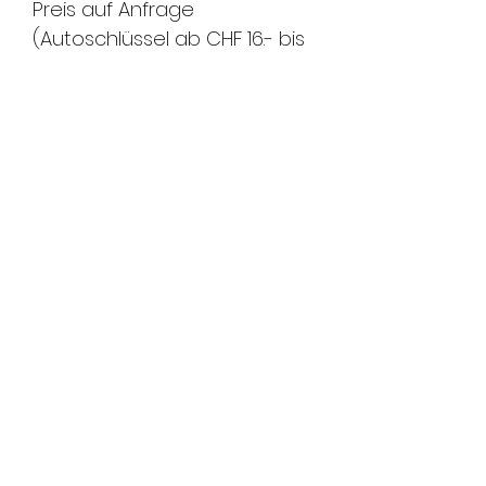
Preis auf Anfrage
(Autoschlüssel ab CHF 16.- bis
CHF 260.-)
Programmierung mit
Terminabsprache
Bitte nehmen Sie bei diesem
Artikel mit uns Kontakt auf!
passende Modelle:
OPEL Vauxhall-Astra - Jg.
2016-
FMS Sicherheitstechnik