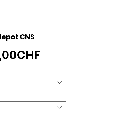
depot CNS
Sale-
1,00CHF
Preis