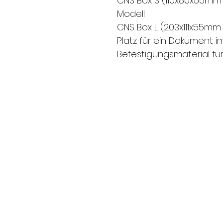
CNS Box S (110x80x55mm 
Modell
CNS Box L (203x111x55mm 
Platz für ein Dokument 
Befestigungsmaterial für