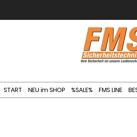
START
NEU im SHOP
%SALE%
FMS LINE
BE