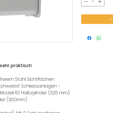
I
sehr praktisch
freiem
Stahl
Sichtflächen
schweisst
Schliessanlagen -
 Modell RZ Halbzylinder
(32.5 mm)
der (30.0mm)