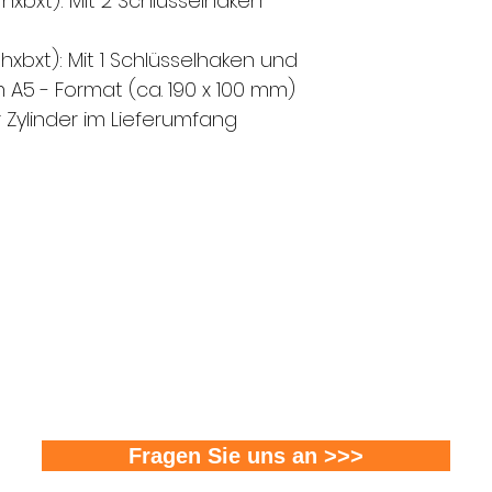
hxbxt):
Mit 2 Schlüsselhaken
hxbxt): Mit 1 Schlüsselhaken und
im
A5
- Format (ca. 190 x 100 mm)
 Zylinder
im Lieferumfang
FMS Sicherheitstechnik GmbH
8580 Amriswil l 8570 Weinfelden l 8500 Frauenfel
T 071 411 22 33 I F 071 411 22 43
info@fms-sicherheitstechnik.ch
Fragen Sie uns an >>>