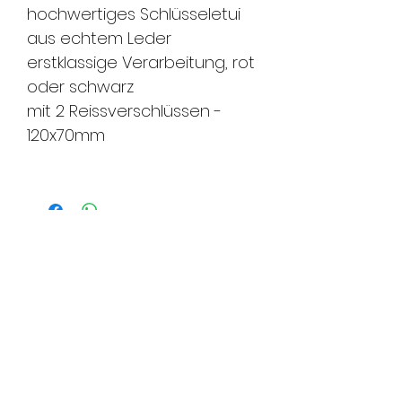
hochwertiges Schlüsseletui
aus echtem Leder
erstklassige Verarbeitung, rot
oder schwarz
mit 2 Reissverschlüssen -
120x70mm
FMS Sicherheitstechnik
GmbH
8580 Amriswil l 8570 Weinfelden l
8500 Frauenfeld