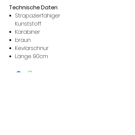
Technische Daten
Strapazierfähiger
Kunststoff
Karabiner
braun
Kevlarschnur
Länge 90cm
FMS Sicherheitstechnik
GmbH
8580 Amriswil l 8570 Weinfelden l
8500 Frauenfeld