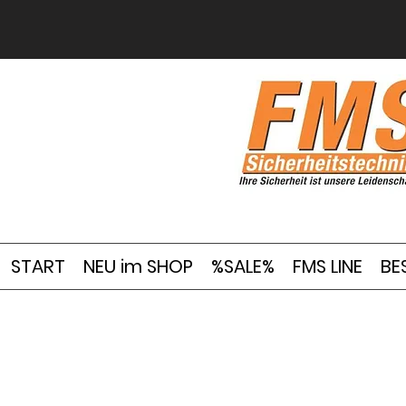
START
NEU im SHOP
%SALE%
FMS LINE
BE