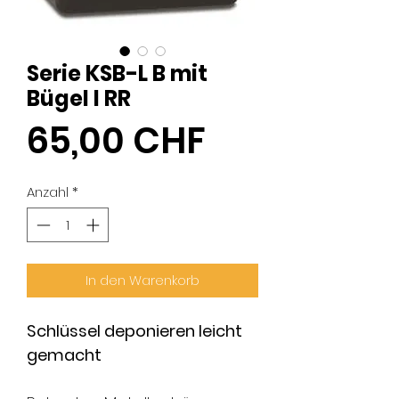
Serie KSB-L B mit
Bügel I RR
Preis
65,00 CHF
Anzahl
*
In den Warenkorb
Schlüssel deponieren leicht
gemacht