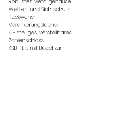
Robustes Metallgehäuse
Wetter- und Sichtschutz
Rückwand -
Verankerungslöcher
4 - stelliges, verstellbares
Zahlen
schloss
KSB
- L B mit Bügel zur
Befestigung
an Geräten
Lackierung: Dunkelgrau
Vermassung: 190x77x50mm
(hxbxt)
FMS Sicherheitstechnik
GmbH