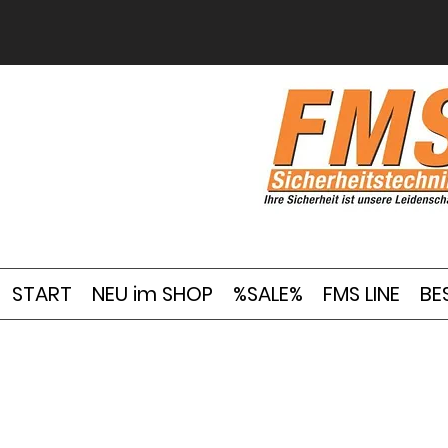
START
NEU im SHOP
%SALE%
FMS LINE
BE