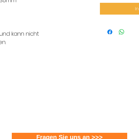
: 38mm
I
l und kann nicht
n.
FMS Sicherheitstechnik GmbH
8580 Amriswil l 8570 Weinfelden l 8500 Frauenfel
T 071 411 22 33 I F 071 411 22 43
info@fms-sicherheitstechnik.ch
Fragen Sie uns an >>>