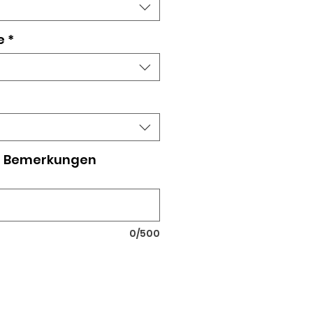
e
*
 I Bemerkungen
0/500