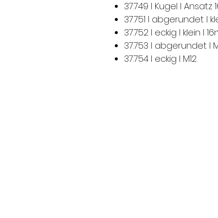
37.749 I Kugel I Ansatz 
37.751 I abgerundet I kl
37.752 I eckig I klein I 1
37.753 I abgerundet I 
37.754 I eckig I M12