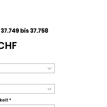
 37.749 bis 37.758
Preis
 CHF
keit
*