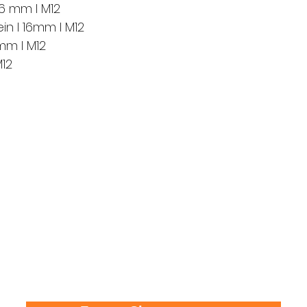
16 mm I M12
ein I 16mm I M12
6mm I M12
M12
FMS Sicherheitstechnik GmbH
8580 Amriswil l 8570 Weinfelden l 8500 Frauenfel
T 071 411 22 33 I F 071 411 22 43
info@fms-sicherheitstechnik.ch