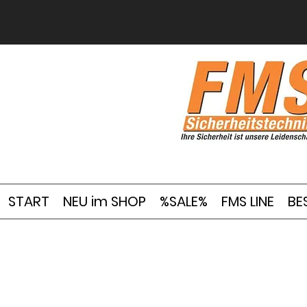
START
NEU im SHOP
%SALE%
FMS LINE
BE