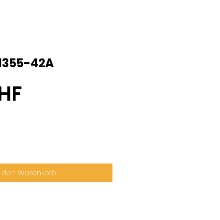
 1355-42A
Preis
CHF
n den Warenkorb