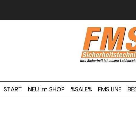
START
NEU im SHOP
%SALE%
FMS LINE
BE