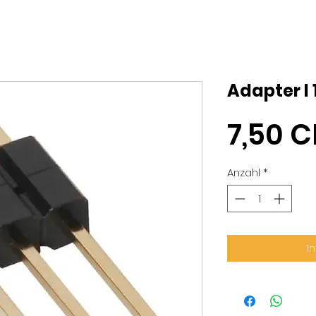
Adapter I
7,50 
Anzahl
*
I