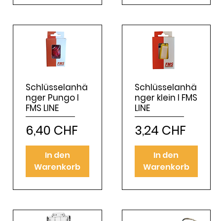
Schlüsselanhä
Schlüsselanhä
nger Pungo I
nger klein I FMS
FMS LINE
LINE
Preis
Preis
6,40 CHF
3,24 CHF
In den
In den
Warenkorb
Warenkorb