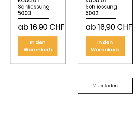
Kaba 8 I
Kaba 8 I
Schliessung
Schliessung
5003
5002
Sale-Preis
Sale-Preis
ab
16,90 CHF
ab
16,90 CHF
In den
In den
Warenkorb
Warenkorb
Mehr laden