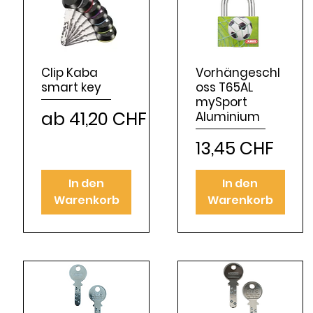
Clip Kaba
Vorhängeschl
smart key
oss T65AL
mySport
Sale-Preis
ab
41,20 CHF
Aluminium
Preis
13,45 CHF
In den
In den
Warenkorb
Warenkorb