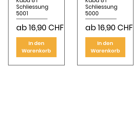
Kaba 8 I
Kaba 8 I
Schliessung
Schliessung
5001
5000
Sale-Preis
Sale-Preis
ab
16,90 CHF
ab
16,90 CHF
In den
In den
Warenkorb
Warenkorb