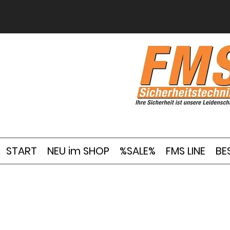
START
NEU im SHOP
%SALE%
FMS LINE
BE