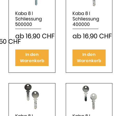
Kaba 8 I
Kaba 8 I
Schliessung
Schliessung
500000
400000
Sale-Preis
Sale-Preis
ab
16,90 CHF
ab
16,90 CHF
is
e-Preis
,50 CHF
In den
In den
Warenkorb
Warenkorb