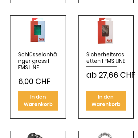
Schlüsselanhä
Sicherheitsros
nger gross I
etten I FMS LINE
FMS LINE
Sale-Preis
ab
27,66 CHF
Preis
6,00 CHF
In den
In den
Warenkorb
Warenkorb