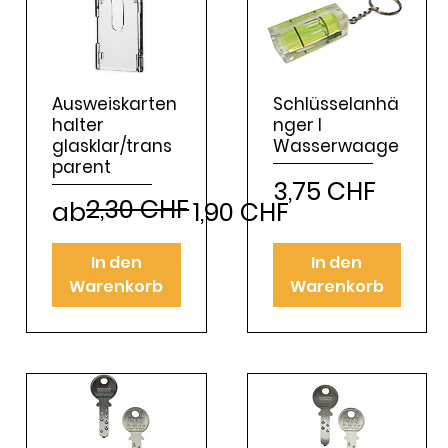
Ausweiskarten
Schlüsselanhä
halter
nger l
glasklar/trans
Wasserwaage
parent
Preis
3,75 CHF
2,30 CHF
Standardpreis
Sale-Preis
ab
1,90 CHF
In den
In den
Warenkorb
Warenkorb