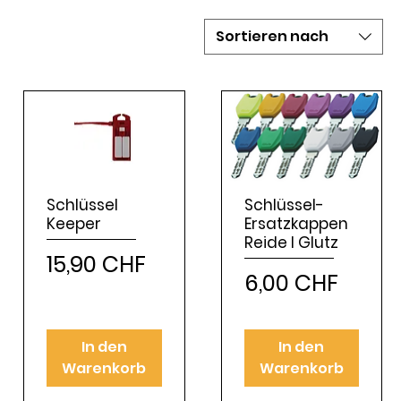
Sortieren nach
Schlüssel
Schlüssel-
Keeper
Ersatzkappen
Reide l Glutz
Preis
15,90 CHF
Preis
6,00 CHF
In den
In den
Warenkorb
Warenkorb