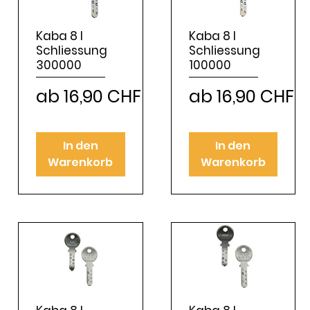
Kaba 8 I
Kaba 8 I
Schliessung
Schliessung
300000
100000
Sale-Preis
Sale-Preis
ab
16,90 CHF
ab
16,90 CHF
In den
In den
Warenkorb
Warenkorb