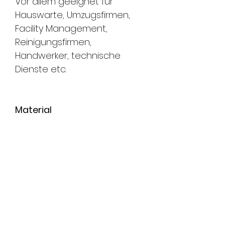
Vor allem geeignet für
Hauswarte, Umzugsfirmen,
Facility Management,
Reinigungsfirmen,
Handwerker, technische
Dienste etc.
Material
Standard: Neusilber
Schliessung ist sauber
eingraviert