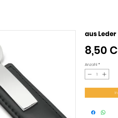
aus Leder
8,50 
Anzahl
*
I