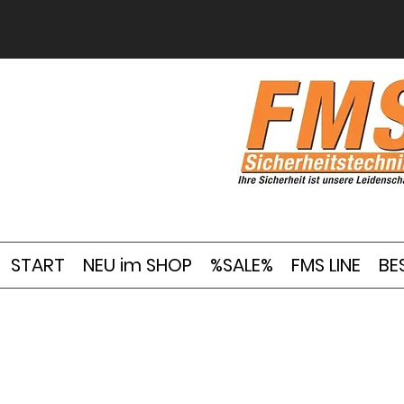
START
NEU im SHOP
%SALE%
FMS LINE
BE