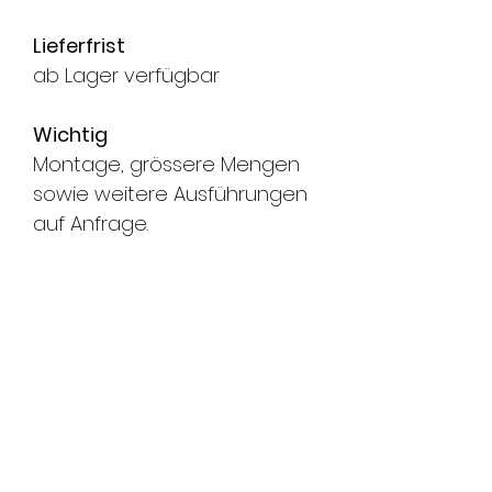
Lieferfrist
ab Lager verfügbar
Wichtig
Montage, grössere Mengen
sowie weitere Ausführungen
auf Anfrage.
FMS Sicherheitstechnik
GmbH
8580 Amriswil l 8570 Weinfelden l