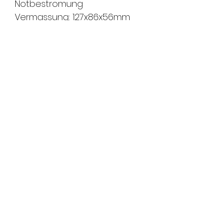
Notbestromung
Vermassung: 127x86x56mm
(hxbxt)
FMS Sicherheitstechnik
GmbH
8580 Amriswil l 8570 Weinfelden l
8500 Frauenfeld
T
071 411 22 33
I F
071 411 22 43
info@fms-sicherheitstechnik.ch