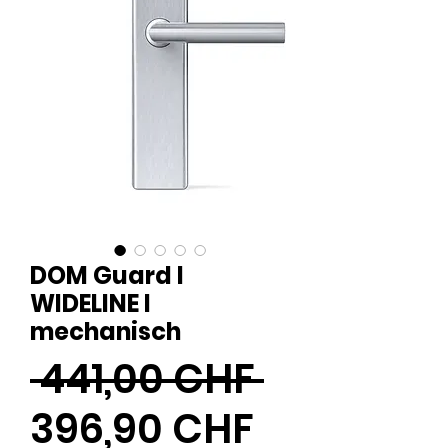
DOM Guard I
WIDELINE I
mechanisch
Standard
 441,00 CHF 
Sale-
396,90 CHF