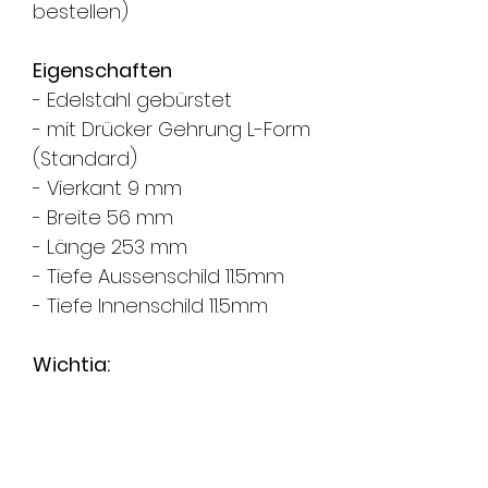
bestellen)
Eigenschaften
- Edelstahl gebürstet
- mit Drücker Gehrung L-Form
(Standard)
- Vierkant 9 mm
- Breite 56 mm
- Länge 253 mm
- Tiefe Aussenschild 11.5mm
- Tiefe Innenschild 11.5mm
Wichtig:
- Bitte geben Sie uns die
gewünschte Drückerform an
(z.Bsp. U-Form Gehrung)