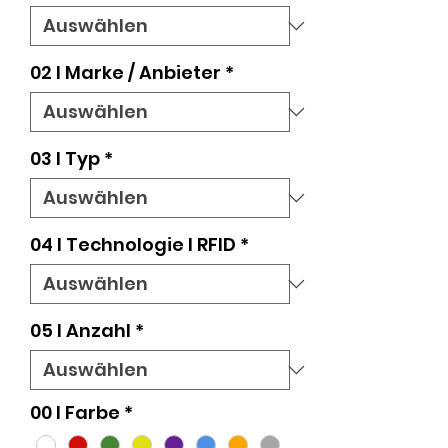
02 l Marke / Anbieter
*
03 l Typ
*
04 l Technologie I RFID
*
05 l Anzahl
*
00 I Farbe
*