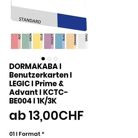
DORMAKABA I
Benutzerkarten l
LEGIC l Prime &
Advant I KCTC-
BE004 l 1K/3K
Sale-
ab
13,00CHF
Preis
01 l Format
*