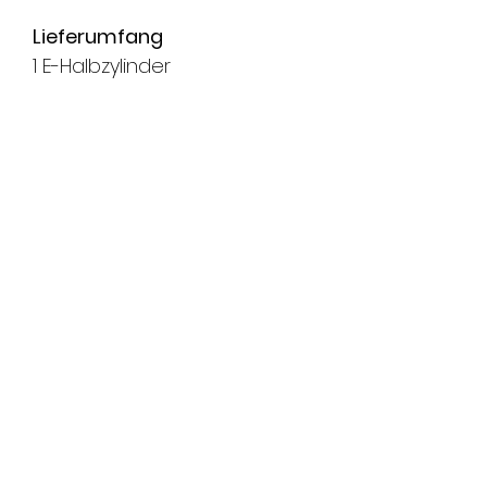
Lieferumfang
1 E-Halbzylinder
1 Batterie
1 Stulpschraube M5x75
1 Kurzanleitung
Lieferfrist
ca. 4-8 Wochen
Wichtig
Montage, grössere Mengen
sowie weitere Ausführungen
(Färbungen) auf Anfrage.
Dies ist ein Spezialartikel und
wird auf Bestellung produziert
- somit kann dieser Artikel