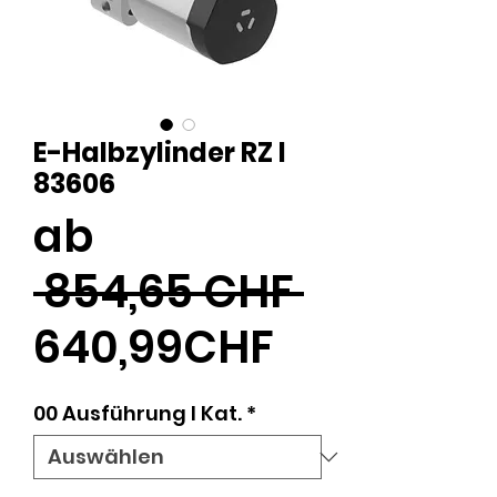
E-Halbzylinder RZ I
83606
ab
Standar
 854,65 CHF 
Sale-
640,99CHF
Preis
00 Ausführung l Kat.
*