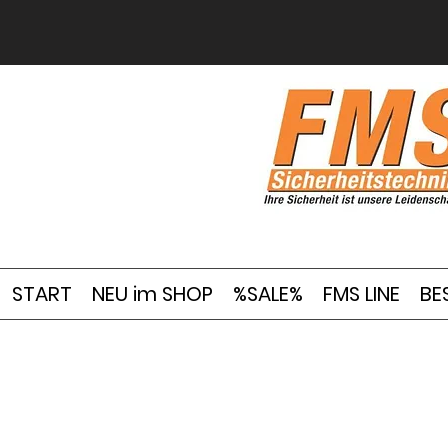
START
NEU im SHOP
%SALE%
FMS LINE
BE