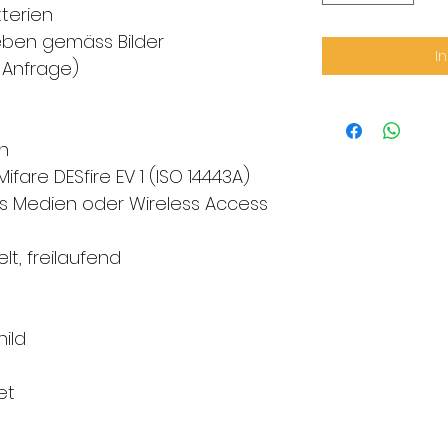
tterien
ben gemäss Bilder
I
f Anfrage)
en
Mifare DESfire EV 1 (ISO 14443A)
s Medien oder Wireless Access
t, freilaufend
hild
et