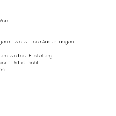
Werk
gen sowie weitere Ausführungen
l und wird auf Bestellung
ieser Artikel nicht
n.
FMS Sicherheitstechnik GmbH
8580 Amriswil l 8570 Weinfelden l 8500 Frauenfel