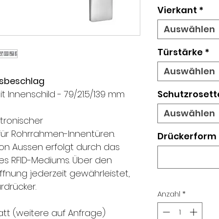
Vierkant
*
Auswählen
Türstärke
*
Auswählen
nsbeschlag
it Innenschild - 79/21.5/139 mm
Schutzrosett
Auswählen
tronischer
für Rohrrahmen-Innentüren.
Drückerform
on Aussen erfolgt durch das
es RFID-Mediums. Über den
öffnung jederzeit gewährleistet,
rdrücker.
Anzahl
*
tt (weitere auf Anfrage)