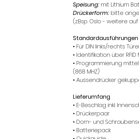
Speisung:
mit Lithium Ba
Drückerform:
bitte ange
(z.Bsp. Oslo - weitere au
Standardausführungen
• Für DIN links/rechts Tür
• Identifikation über RFID 
• Programmierung mittel
(868 MHZ)
• Aussendrücker gekuppel
Lieferumfang
• E-Beschlag inkl. Innensc
• Drückerpaar
• Dorn- und Schraubens
• Batteriepack
• Quickguide