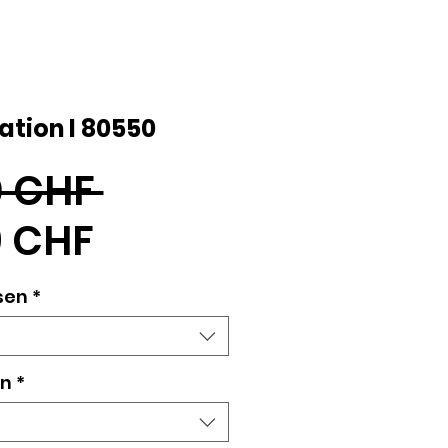
ation I 80550
Standardpreis
0 CHF 
Sale-
9 CHF
Preis
sen
*
en
*