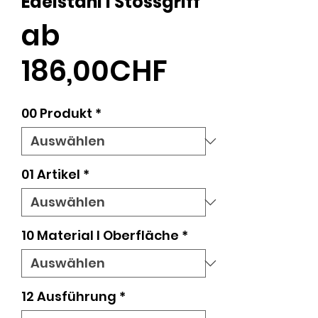
Edelstahl l Stossgriff
ab
Sale-
186,00CHF
Preis
00 Produkt
*
01 Artikel
*
10 Material l Oberfläche
*
12 Ausführung
*