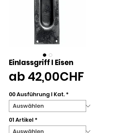
Einlassgriff I Eisen
Sale-
ab
42,00CHF
Preis
00 Ausführung l Kat.
*
01 Artikel
*