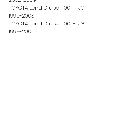
TOYOTA Land Cruiser 100 - JG.
1996-2003
TOYOTA Land Cruiser 100 - JG.
1998-2000
TOYOTA Century - JG. 1998-
2004
TOYOTA Celica - JG. 200-
2005
TOYOTA Prius - JG. 2000-2003
TOYOTA Picnic - JG. 1996-
2003
TOYOTA Carina - JG. 1996-
2000
TOYOTA MR2 - JG. 1997-2007