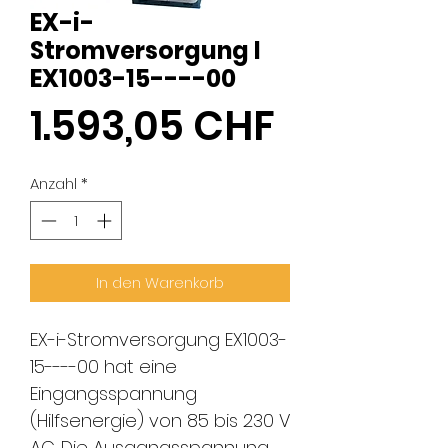
EX-i-
Stromversorgung I
EX1003-15----00
Preis
1.593,05 CHF
Anzahl
*
In den Warenkorb
EX-i-Stromversorgung EX1003-
15----00 hat eine
Eingangsspannung
(Hilfsenergie) von 85 bis 230 V
AC. Die Ausgangsspannung