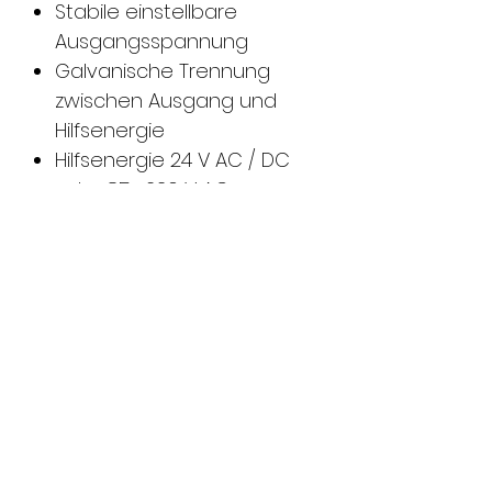
Stabile einstellbare
Ausgangsspannung
Galvanische Trennung
zwischen Ausgang und
Hilfsenergie
Hilfsenergie 24 V AC / DC
oder 85 ... 230 V AC
Kompakte Bauform
Hinweis
Die elektrischen Modelle
der ATEX-Türöffnerreihe
dürfen nur mit der hier
aufgeführten
Stromversorgung
betrieben werden.