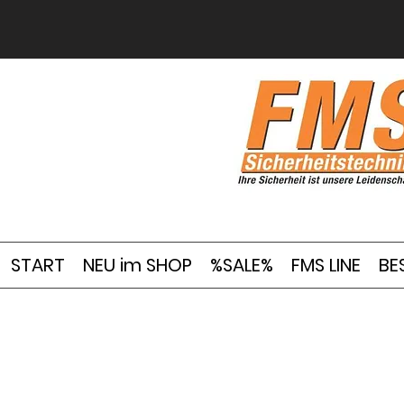
START
NEU im SHOP
%SALE%
FMS LINE
BE