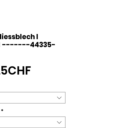
iessblech I
 I -------44335-
Sale-
,25CHF
Preis
*