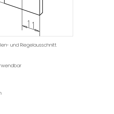
llen- und Riegelausschnitt.
verwendbar
m