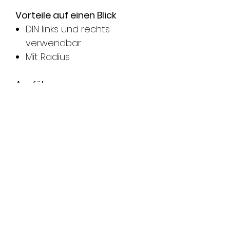
Vorteile auf einen Blick
DIN links und rechts
verwendbar
Mit Radius
Ausführungen
------
140 x 24 x 3 mm,
-17302-01
staubgrau, DIN Uni
Technische Daten
Länge
140 mm
Breite
24 mm
Dicke
3 mm
Riegelausschnitt
Nein
Fallenführung
Nein
Farbe
Staubgrau