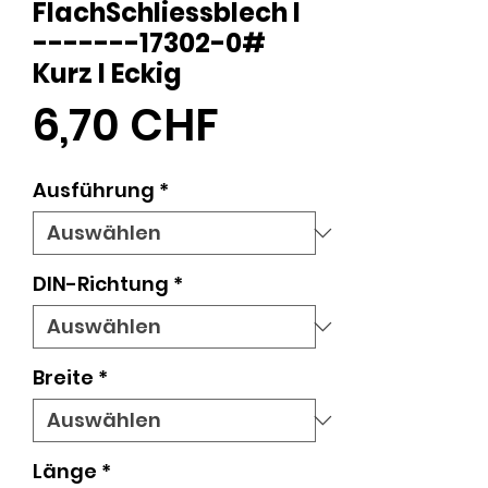
FlachSchliessblech I
-------17302-0#
Kurz I Eckig
Preis
6,70 CHF
Ausführung
*
DIN-Richtung
*
Breite
*
Länge
*