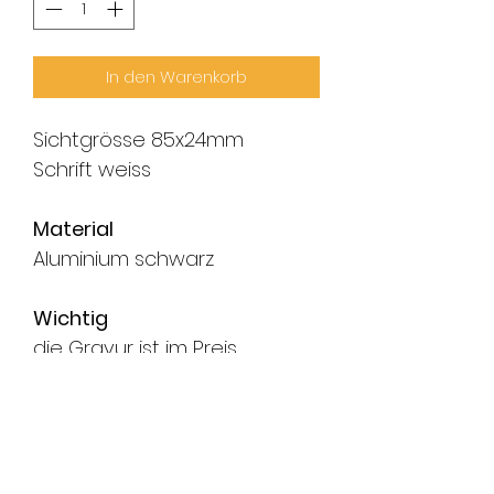
In den Warenkorb
Sichtgrösse 85x24mm
Schrift weiss
Material
Aluminium schwarz
Wichtig
die Gravur ist im Preis
inbegriffen
- Zubehör ist im Lieferumfang
dabei (z.Bsp. Haltefeder)
- nicht aufgeführte Schilder,