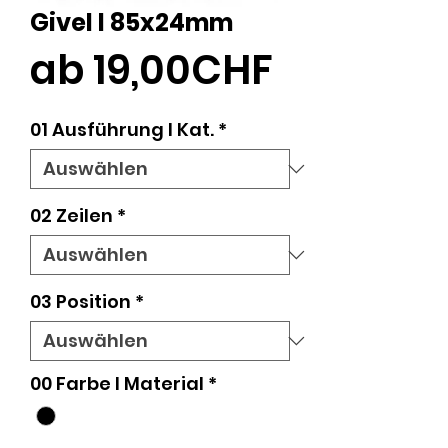
Givel l 85x24mm
Sale-
ab
19,00CHF
Preis
01 Ausführung l Kat.
*
02 Zeilen
*
03 Position
*
00 Farbe I Material
*