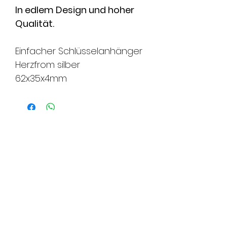
In edlem Design und hoher
Qualität.
Einfacher Schlüsselanhänger
Herzfrom silber
62x35x4mm
FMS Sicherheitstechnik
GmbH
8580 Amriswil l 8570 Weinfelden l
8500 Frauenfeld