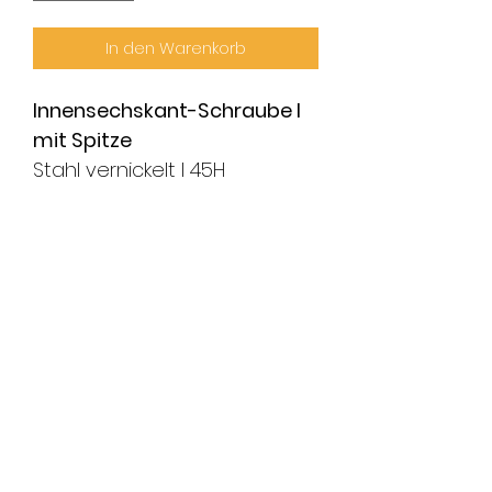
In den Warenkorb
Innensechskant-Schraube I
mit Spitze
Stahl vernickelt I 45H
Lieferumfang
1 x Innensechskant-Schraube
mit Spitze
FMS Sicherheitstechnik