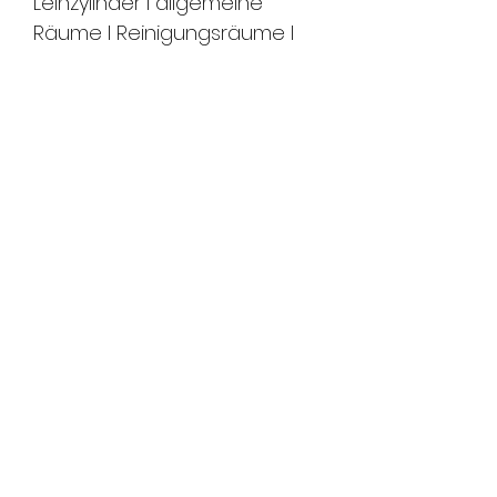
Leihzylinder I allgemeine
Räume I Reinigungsräume I
Technikräume I Absperrungen
und vieles mehr.
Material
Standard: Neusilber
Farben: Aluminium
Schliessung ist sauber
eingraviert
FMS Sicherheitstechnik
GmbH