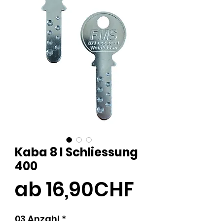
Kaba 8 I Schliessung
400
Sale-
ab
16,90CHF
Preis
03 Anzahl
*