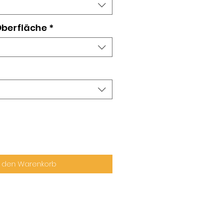
 Oberfläche
*
n den Warenkorb