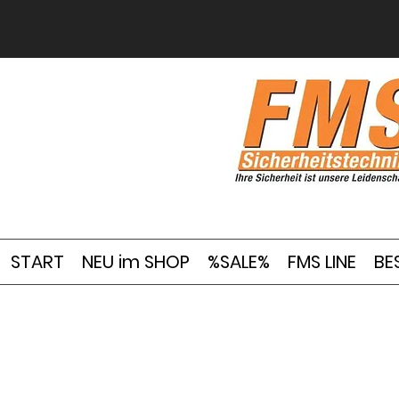
START
NEU im SHOP
%SALE%
FMS LINE
BE