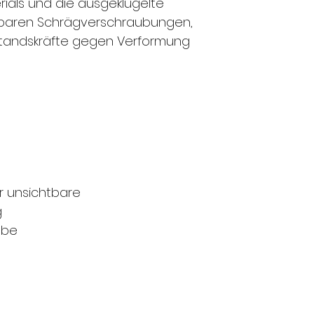
rials und die ausgeklügelte
htbaren Schrägverschraubungen,
tandskräfte gegen Verformung
r unsichtbare
g
ube