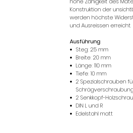
hohe Zähigkeit des Mate
Konstruktion der unsic
werden höchste Widers
und Ausreissen erreicht.
Ausführung
Steg: 2.5 mm
Breite: 20 mm
Länge: 110 mm
Tiefe: 10 mm
2 Spezialschrauben fü
Schrägverschraubun
2 Senkkopf-Holzschra
DIN L und R
Edelstahl matt