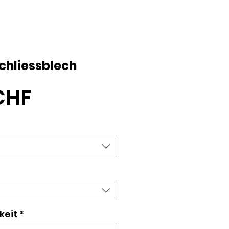
hliessblech
Preis
CHF
keit
*