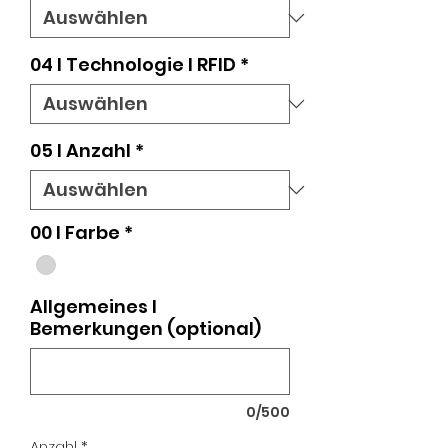
04 l Technologie I RFID
*
05 l Anzahl
*
00 I Farbe
*
Allgemeines I
Bemerkungen (optional)
0/500
Anzahl
*