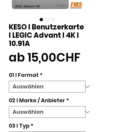
KESO I Benutzerkarte
l LEGIC Advant I 4K I
10.91A
Sale-
ab
15,00CHF
Preis
01 l Format
*
02 l Marke / Anbieter
*
03 l Typ
*