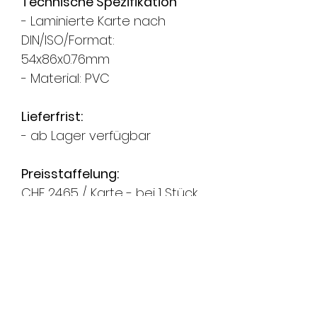
Technische Spezifikation
- Laminierte Karte nach
DIN/ISO/Format:
54x86x0.76mm
- Material: PVC
Lieferfrist:
- ab Lager verfügbar
Preisstaffelung:
CHF 24.65 / Karte - bei 1 Stück
CHF 20.30 / Karte - bei 10 Stück
CHF 17.50 / Karte - bei 25 Stück
CHF 14.70 / Karte - bei 50 Stück
CHF 12.80 / Karte - bei 100
Stück